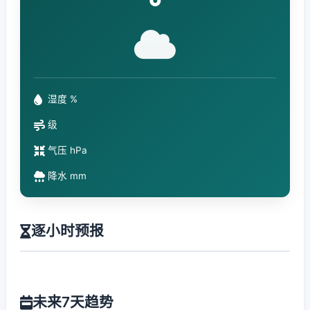
°
湿度 %
级
气压 hPa
降水 mm
逐小时预报
未来7天趋势