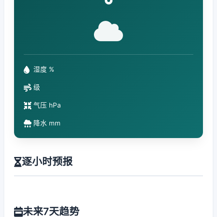
°
湿度 %
级
气压 hPa
降水 mm
逐小时预报
未来7天趋势