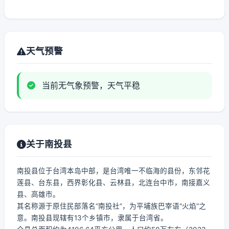
天气预警
当前无气象预警，天气平稳
关于南投县
南投县位于台湾本岛中部，是台湾唯一不临海的县份，东邻花
莲县、台东县，西界彰化县、云林县，北连台中市，南接嘉义
县、高雄市。
其名称源于原住民部落名“南投社”，为平埔族巴宰语“火焰”之
意。南投县现辖有13个乡镇市，隶属于台湾省。