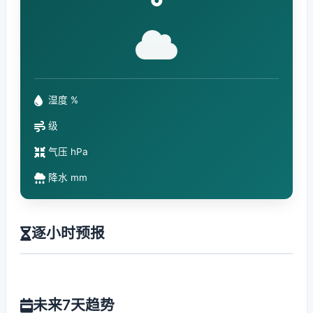
°
湿度 %
级
气压 hPa
降水 mm
逐小时预报
未来7天趋势