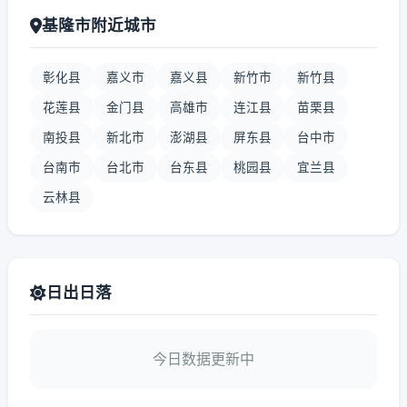
基隆市附近城市
彰化县
嘉义市
嘉义县
新竹市
新竹县
花莲县
金门县
高雄市
连江县
苗栗县
南投县
新北市
澎湖县
屏东县
台中市
台南市
台北市
台东县
桃园县
宜兰县
云林县
日出日落
今日数据更新中