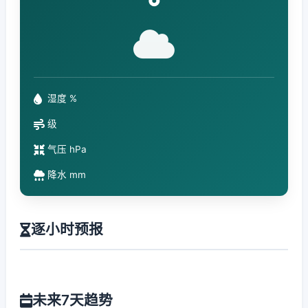
°
湿度 %
级
气压 hPa
降水 mm
逐小时预报
未来7天趋势