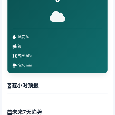
°
湿度 %
级
气压 hPa
降水 mm
逐小时预报
未来7天趋势