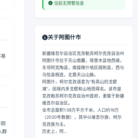
当前无预警信息
关于阿图什市
新疆维吾尔自治区克孜勒苏柯尔克孜自治州
不易
阿图什市位于天山南麓，塔里木盆地西缘，
东邻阿克陶县，南接喀什地区疏附县，西与
乌恰县相连，北靠天山山脉。
阿图什，柯尔克孜语意为“有高山的戈壁
滩”，因境内多戈壁和山地而得名。该市是
克孜勒苏柯尔克孜自治州首府，隶属于新疆
维吾尔自治区。
全市总面积1.58万平方千米，人口约16万
（2020年数据），其中以维吾尔族、柯尔
于阴
克孜族为主。
人群
历史上，阿...