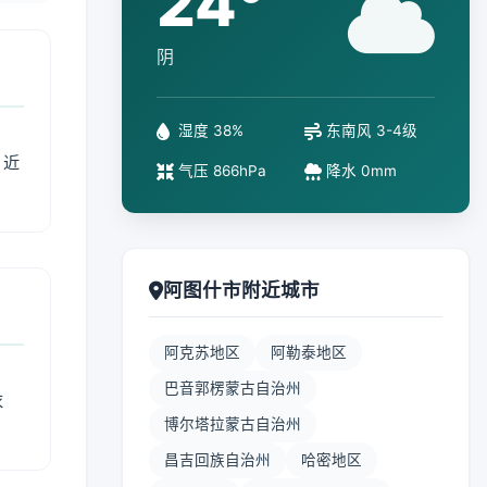
24°
阴
湿度 38%
东南风 3-4级
、近
气压 866hPa
降水 0mm
阿图什市附近城市
阿克苏地区
阿勒泰地区
巴音郭楞蒙古自治州
衣
博尔塔拉蒙古自治州
昌吉回族自治州
哈密地区