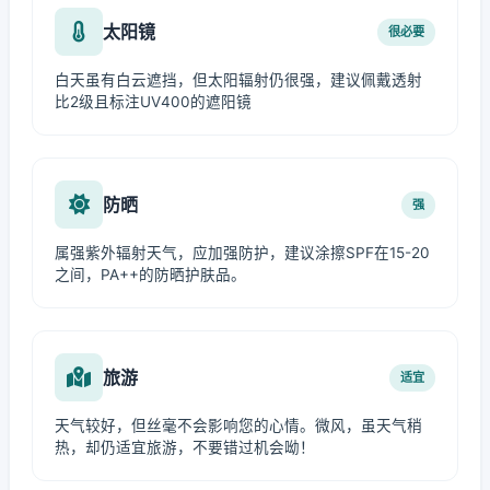
太阳镜
很必要
白天虽有白云遮挡，但太阳辐射仍很强，建议佩戴透射
比2级且标注UV400的遮阳镜
防晒
强
属强紫外辐射天气，应加强防护，建议涂擦SPF在15-20
之间，PA++的防晒护肤品。
旅游
适宜
天气较好，但丝毫不会影响您的心情。微风，虽天气稍
热，却仍适宜旅游，不要错过机会呦！