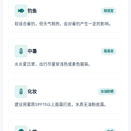
钓鱼
较适宜
较适合垂钓，但天气稍热，会对垂钓产生一定的影响。
中暑
极易发
炎炎夏日里，出行尽量穿浅色或素色服装。
化妆
去油防晒
建议用蜜质SPF15以上面霜打底，水质无油粉底霜。