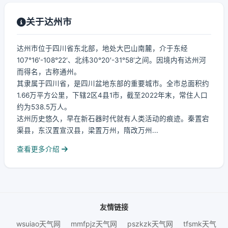
关于达州市
达州市位于四川省东北部，地处大巴山南麓，介于东经
107°16′-108°22′、北纬30°20′-31°58′之间。因境内有达州河
而得名，古称通州。
其隶属于四川省，是四川盆地东部的重要城市。全市总面积约
1.66万平方公里，下辖2区4县1市，截至2022年末，常住人口
约为538.5万人。
达州历史悠久，早在新石器时代就有人类活动的痕迹。秦置宕
渠县，东汉置宣汉县，梁置万州，隋改万州...
查看更多介绍
友情链接
wsuiao天气网
mmfpjz天气网
pszkzk天气网
tfsmk天气