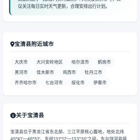
议关注每日实时天气更新，合理安排出行计划。
宝清县附近城市
大庆市
大兴安岭地区
哈尔滨市
鹤岗市
黑河市
佳木斯市
鸡西市
牡丹江市
齐齐哈尔市
七台河市
绥化市
伊春市
关于宝清县
宝清县位于黑龙江省东北部、三江平原核心腹地，地处北纬
45°41′—46°52′、东经131°12′—133°30′之间，东与饶河县接