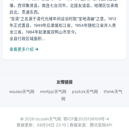
壤，西邻集贤县，南连七台河市，北接友谊县，地理区位承南
启北、贯通东西。
“宝清”之名源于清代光绪年间设治时取“宝地清幽”之意，1913
年正式置县，1949年后隶属松江省，1954年随松江省并入黑
龙江省，1984年起隶属双鸭山市至今。
全县行政区域面积...
查看更多介绍
友情链接
wsuiao天气网
mmfpjz天气网
pszkzk天气网
tfsmk天气
网
© 2026 lzczulin天气网.
鄂ICP备2025136109号-4
数据更新：08月06日 23:10 | 数据来源：腾讯官网API