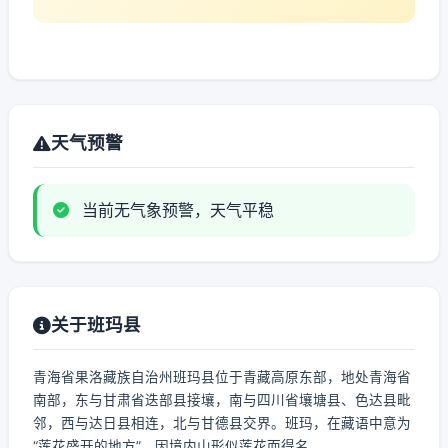
天气预警
当前无气象预警，天气平稳
关于班玛县
青海省果洛藏族自治州班玛县位于青藏高原东部，地处青海省
南部，东与甘肃省迭部县接壤，南与四川省壤塘县、色达县毗
邻，西与达日县相连，北与甘德县交界。班玛，在藏语中意为
“莲花盛开的地方”，因境内山形似莲花而得名。